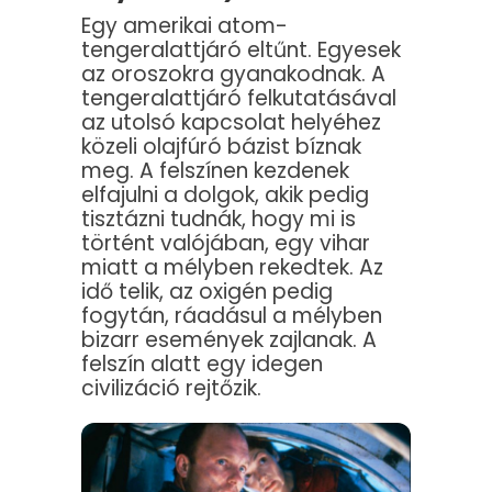
Egy amerikai atom-
tengeralattjáró eltűnt. Egyesek
az oroszokra gyanakodnak. A
tengeralattjáró felkutatásával
az utolsó kapcsolat helyéhez
közeli olajfúró bázist bíznak
meg. A felszínen kezdenek
elfajulni a dolgok, akik pedig
tisztázni tudnák, hogy mi is
történt valójában, egy vihar
miatt a mélyben rekedtek. Az
idő telik, az oxigén pedig
fogytán, ráadásul a mélyben
bizarr események zajlanak. A
felszín alatt egy idegen
civilizáció rejtőzik.