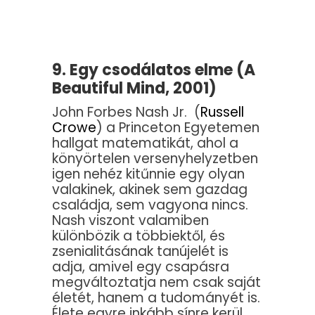
9. Egy csodálatos elme (A
Beautiful Mind, 2001)
John Forbes Nash Jr. (
Russell
Crowe
) a Princeton Egyetemen
hallgat matematikát, ahol a
könyörtelen versenyhelyzetben
igen nehéz kitűnnie egy olyan
valakinek, akinek sem gazdag
családja, sem vagyona nincs.
Nash viszont valamiben
különbözik a többiektől, és
zsenialitásának tanújelét is
adja, amivel egy csapásra
megváltoztatja nem csak saját
életét, hanem a tudományét is.
Élete egyre inkább sínre kerül,