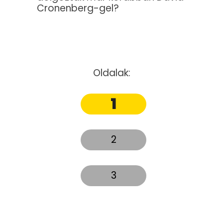
Cronenberg-gel?
Oldalak:
1
2
3