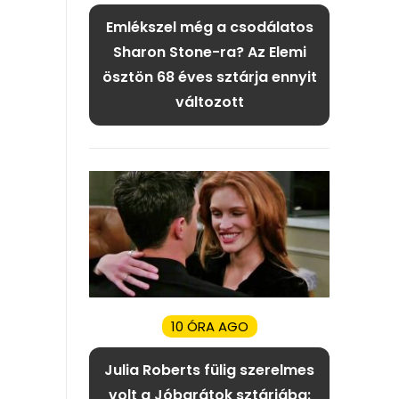
Emlékszel még a csodálatos
Sharon Stone-ra? Az Elemi
ösztön 68 éves sztárja ennyit
változott
10 ÓRA AGO
Julia Roberts fülig szerelmes
volt a Jóbarátok sztárjába: