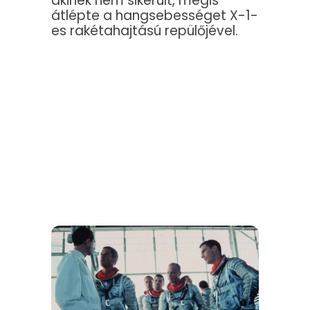
akinek nem sikerült, mégis
átlépte a hangsebességet X-1-
es rakétahajtású repülőjével.