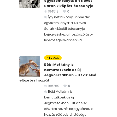
egyszem lánya: a 48 éves
Sarah kiköpött édesanyja
194518
0
Így néz ki Romy Schneider
egyszem lánya: a 48 éves
Sarah kiköpött édesanyja
bejegyzéshez
a hozzászólások
lehetősége kikapcsolva
4 ÉV AGO
Bébi Motkány is
bemutatkozik az új
Jégkorszakban – itt az első
előzetes hozzá!
166269
0
Bébi Motkány is
bemutatkozik az új
Jégkorszakban – itt az első
előzetes hozzá! bejegyzéshez
a
hozzászólások lehetősége