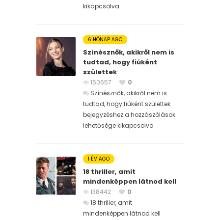
kikapcsolva
6 HÓNAP AGO
Színésznők, akikről nem is
tudtad, hogy fiúként
születtek
150657
0
Színésznők, akikről nem is
tudtad, hogy fiúként születtek
bejegyzéshez
a hozzászólások
lehetősége kikapcsolva
1 ÉV AGO
18 thriller, amit
mindenképpen látnod kell
138442
0
18 thriller, amit
mindenképpen látnod kell