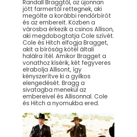
Randall Braggtől, az újonnan
jött farmertől rettegnek, aki
megölte a korábbi rendőrbírót
és az embereit. Közben a
városba érkezik a csinos Allison,
aki megdobogtatja Cole szívét.
Cole és Hitch elfogja Bragget,
akit a bíróság kötél általi
halálra ítél. Amikor Bragget a
vonathoz kísérik, két fegyveres
elrabolja Allisont, így
kényszerítve ki a gyilkos
elengedését. Bragg a
sivatagba menekül az
embereivel és Allisonnal. Cole
és Hitch a nyomukba ered.