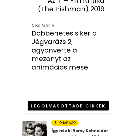
Az Ír – Filmkritika
(The Irishman) 2019
Next Article
Döbbenetes siker a
Jégvarázs 2,
agyonverte a
mezőnyt az
animációs mese
LEGOLVASOTTABB CIKKEK
8 HÓNAP AGO
Így néz ki Romy Schneider