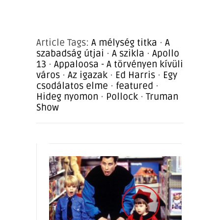
Article Tags:
A mélység titka
·
A
szabadság útjai
·
A szikla
·
Apollo
13
·
Appaloosa - A törvényen kívüli
város
·
Az igazak
·
Ed Harris
·
Egy
csodálatos elme
·
featured
·
Hideg nyomon
·
Pollock
·
Truman
Show