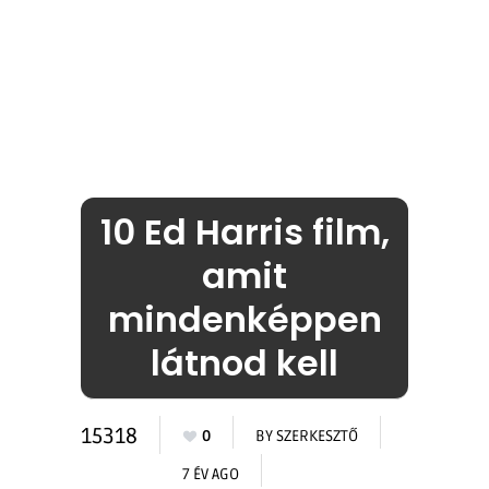
10 Ed Harris film,
amit
mindenképpen
látnod kell
15318
0
BY
SZERKESZTŐ
7 ÉV AGO