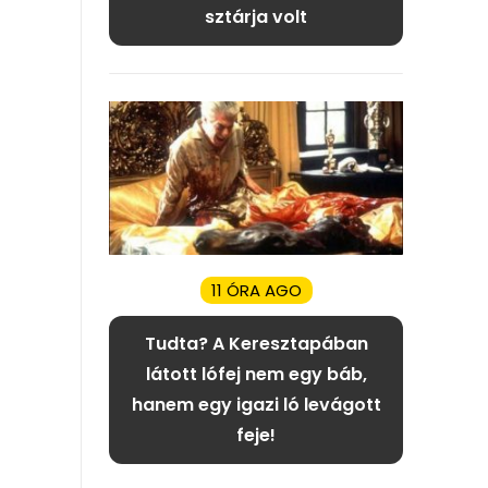
sztárja volt
11 ÓRA AGO
Tudta? A Keresztapában
látott lófej nem egy báb,
hanem egy igazi ló levágott
feje!