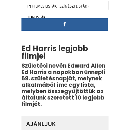
IN
FILMES LISTÁK
·
SZÍNÉSZI LISTÁK
·
TOPLISTÁK
Ed Harris legjobb
filmjei
Születési nevén Edward Allen
Ed Harris a napokban ünnepli
69. születésnapját, melynek
alkalmából íme egy lista,
melyben összegyűjtöttük az
általunk szeretett 10 legjobb
filmjét.