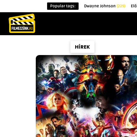
Popular tags:
Dwayne Johnson
(229)
Elő
KEZDŐOLDAL
HÍREK
ÉRDEKESSÉG