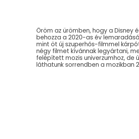
Öröm az ürömben, hogy a Disney é
behozza a 2020-as év lemaradását
mint öt új szuperhős-filmmel kárp
négy filmet kívánnak legyártani, 
felépített mozis univerzumhoz, de új
láthatunk sorrendben a mozikban 