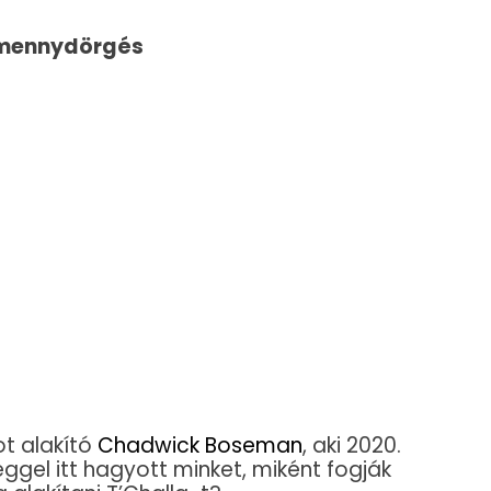
s mennydörgés
ot alakító
Chadwick Boseman
, aki 2020.
ggel itt hagyott minket, miként fogják