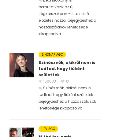
Bébi Motkány is
bemutatkozik az új
Jégkorszakban – itt az első
előzetes hozzá! bejegyzéshez
a
hozzászólások lehetősége
kikapcsolva
6 HÓNAP AGO
Színésznők, akikről nem is
tudtad, hogy fiúként
születtek
150633
0
Színésznők, akikről nem is
tudtad, hogy fiúként születtek
bejegyzéshez
a hozzászólások
lehetősége kikapcsolva
1 ÉV AGO
18 thriller, amit