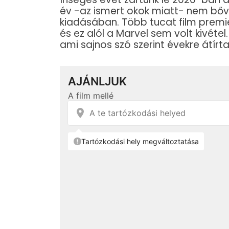
év -az ismert okok miatt- nem bőv
kiadásában. Több tucat film premi
és ez alól a Marvel sem volt kivétel
ami sajnos szó szerint évekre átírt