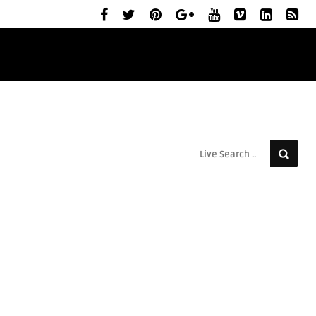
ELŐZETESEK
MOZIBEMUTATÓK
RÓLUNK