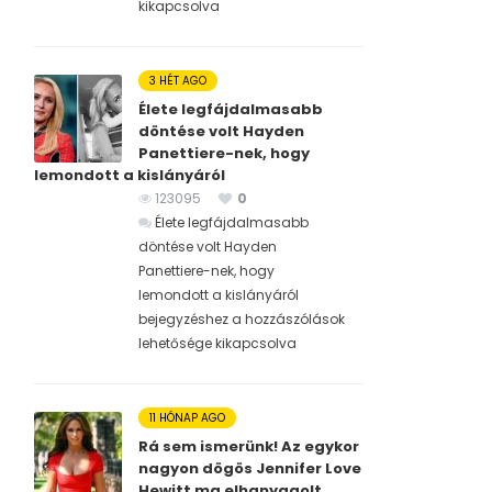
kikapcsolva
3 HÉT AGO
Élete legfájdalmasabb
döntése volt Hayden
Panettiere-nek, hogy
lemondott a kislányáról
123095
0
Élete legfájdalmasabb
döntése volt Hayden
Panettiere-nek, hogy
lemondott a kislányáról
bejegyzéshez
a hozzászólások
lehetősége kikapcsolva
11 HÓNAP AGO
Rá sem ismerünk! Az egykor
nagyon dögös Jennifer Love
Hewitt ma elhanyagolt