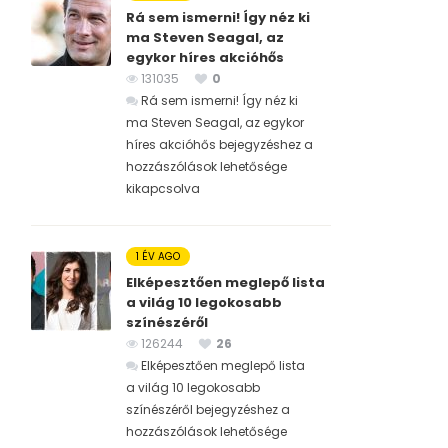
Rá sem ismerni! Így néz ki
ma Steven Seagal, az
egykor híres akcióhős
131035
0
Rá sem ismerni! Így néz ki
ma Steven Seagal, az egykor
híres akcióhős bejegyzéshez
a
hozzászólások lehetősége
kikapcsolva
1 ÉV AGO
Elképesztően meglepő lista
a világ 10 legokosabb
színészéről
126244
26
Elképesztően meglepő lista
a világ 10 legokosabb
színészéről bejegyzéshez
a
hozzászólások lehetősége