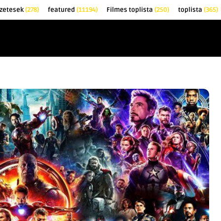
zetesek
(278)
featured
(11194)
Filmes toplista
(250)
toplista
(365)
EK
KRITIKÁK
TOPLISTÁK
FILMAJÁNLÓ