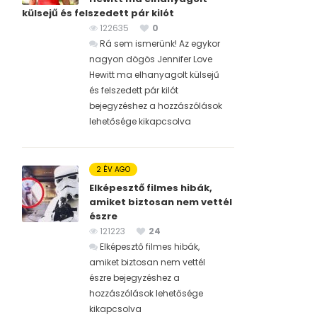
külsejű és felszedett pár kilót
122635
0
Rá sem ismerünk! Az egykor
nagyon dögös Jennifer Love
Hewitt ma elhanyagolt külsejű
és felszedett pár kilót
bejegyzéshez
a hozzászólások
lehetősége kikapcsolva
2 ÉV AGO
Elképesztő filmes hibák,
amiket biztosan nem vettél
észre
121223
24
Elképesztő filmes hibák,
amiket biztosan nem vettél
észre bejegyzéshez
a
hozzászólások lehetősége
kikapcsolva