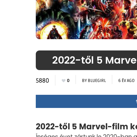
2022-től 5 Marve
5880
0
BY
BLUEGIRL
6 ÉV AGO
2022-től 5 Marvel-film k
Ínséges évet zártunk le 2020-ban a