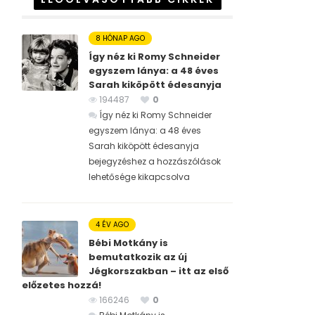
8 HÓNAP AGO
Így néz ki Romy Schneider
egyszem lánya: a 48 éves
Sarah kiköpött édesanyja
194487
0
Így néz ki Romy Schneider
egyszem lánya: a 48 éves
Sarah kiköpött édesanyja
bejegyzéshez
a hozzászólások
lehetősége kikapcsolva
4 ÉV AGO
Bébi Motkány is
bemutatkozik az új
Jégkorszakban – itt az első
előzetes hozzá!
166246
0