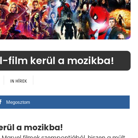
l-film kerül a mozikba!
IN
HÍREK
Megosztom
erül a mozikba!
 Marvel filmek szempontjából, hiszen a múlt