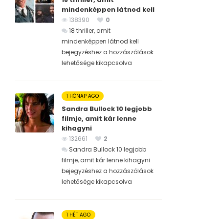
mindenképpen látnod kell
138390
0
18 thriller, amit
mindenképpen látnod kell
bejegyzéshez
a hozzászólások
lehetősége kikapcsolva
1 HÓNAP AGO
Sandra Bullock 10 legjobb
filmje, amit kár lenne
kihagyni
132661
2
Sandra Bullock 10 legjobb
filmje, amit kár lenne kihagyni
bejegyzéshez
a hozzászólások
lehetősége kikapcsolva
1 HÉT AGO