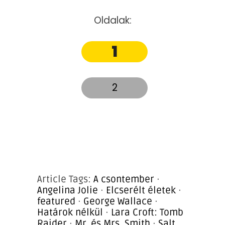
Oldalak:
1
2
Article Tags:
A csontember
·
Angelina Jolie
·
Elcserélt életek
·
featured
·
George Wallace
·
Határok nélkül
·
Lara Croft: Tomb
Raider
·
Mr. és Mrs. Smith
·
Salt