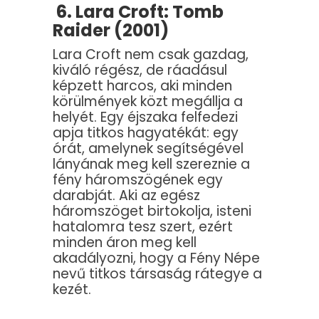
6. Lara Croft: Tomb
Raider (2001)
Lara Croft nem csak gazdag,
kiváló régész, de ráadásul
képzett harcos, aki minden
körülmények közt megállja a
helyét. Egy éjszaka felfedezi
apja titkos hagyatékát: egy
órát, amelynek segítségével
lányának meg kell szereznie a
fény háromszögének egy
darabját. Aki az egész
háromszöget birtokolja, isteni
hatalomra tesz szert, ezért
minden áron meg kell
akadályozni, hogy a Fény Népe
nevű titkos társaság rátegye a
kezét.