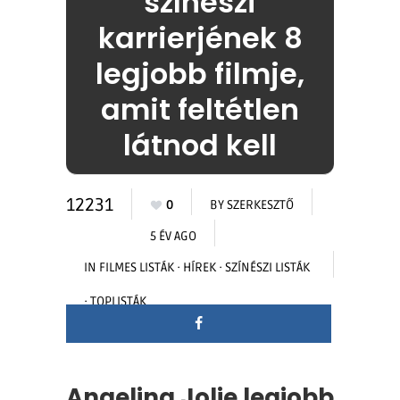
színészi
karrierjének 8
legjobb filmje,
amit feltétlen
látnod kell
12231
0
BY
SZERKESZTŐ
5 ÉV AGO
IN
FILMES LISTÁK
·
HÍREK
·
SZÍNÉSZI LISTÁK
·
TOPLISTÁK
Angelina Jolie legjobb