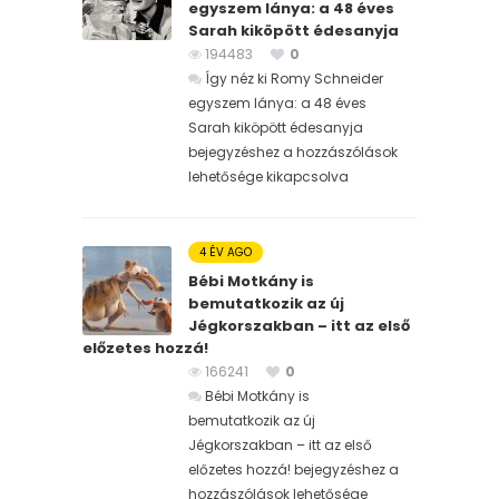
egyszem lánya: a 48 éves
Sarah kiköpött édesanyja
194483
0
Így néz ki Romy Schneider
egyszem lánya: a 48 éves
Sarah kiköpött édesanyja
bejegyzéshez
a hozzászólások
lehetősége kikapcsolva
4 ÉV AGO
Bébi Motkány is
bemutatkozik az új
Jégkorszakban – itt az első
előzetes hozzá!
166241
0
Bébi Motkány is
bemutatkozik az új
Jégkorszakban – itt az első
előzetes hozzá! bejegyzéshez
a
hozzászólások lehetősége