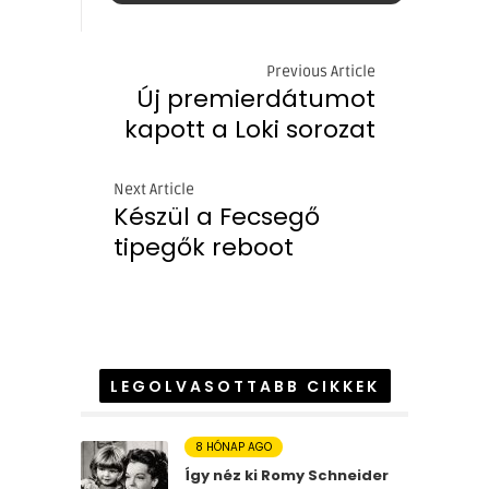
Previous Article
Új premierdátumot
kapott a Loki sorozat
Next Article
Készül a Fecsegő
tipegők reboot
LEGOLVASOTTABB CIKKEK
8 HÓNAP AGO
Így néz ki Romy Schneider