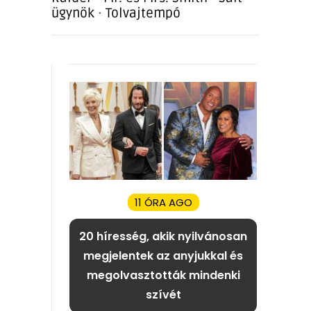
ügynök
·
Tolvajtempó
11 ÓRA AGO
20 híresség, akik nyilvánosan
megjelentek az anyjukkal és
megolvasztották mindenki
szívét