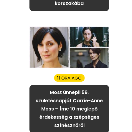
korszakába
11 ÓRA AGO
Most ünnepli 59.
születésnapját Carrie-Anne
Moss – Íme 10 meglepő
érdekesség a szépséges
színésznőről