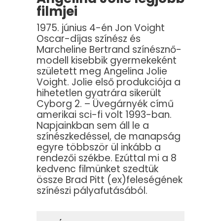
filmjei
1975. június 4-én Jon Voight
Oscar-díjas színész és
Marcheline Bertrand színésznő-
modell kisebbik gyermekeként
született meg Angelina Jolie
Voight. Jolie első produkciója a
hihetetlen gyatrára sikerült
Cyborg 2. – Üvegárnyék című
amerikai sci-fi volt 1993-ban.
Napjainkban sem áll le a
színészkedéssel, de manapság
egyre többször ül inkább a
rendezői székbe. Ezúttal mi a 8
kedvenc filmünket szedtük
össze Brad Pitt (ex)feleségének
színészi pályafutásából.