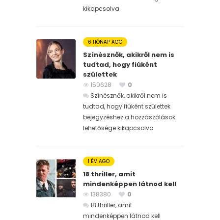
kikapcsolva
6 HÓNAP AGO
Színésznők, akikről nem is
tudtad, hogy fiúként
születtek
150628
0
Színésznők, akikről nem is
tudtad, hogy fiúként születtek
bejegyzéshez
a hozzászólások
lehetősége kikapcsolva
1 ÉV AGO
18 thriller, amit
mindenképpen látnod kell
138380
0
18 thriller, amit
mindenképpen látnod kell