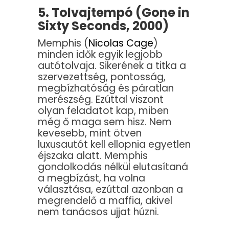
5. Tolvajtempó (Gone in
Sixty Seconds, 2000)
Memphis (
Nicolas Cage
)
minden idők egyik legjobb
autótolvaja. Sikerének a titka a
szervezettség, pontosság,
megbízhatóság és páratlan
merészség. Ezúttal viszont
olyan feladatot kap, miben
még ő maga sem hisz. Nem
kevesebb, mint ötven
luxusautót kell ellopnia egyetlen
éjszaka alatt. Memphis
gondolkodás nélkül elutasítaná
a megbízást, ha volna
választása, ezúttal azonban a
megrendelő a maffia, akivel
nem tanácsos ujjat húzni.