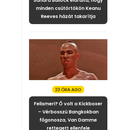
Sandra Bullock elárulta, hogy
minden csütörtökön Keanu
Reeves házát takarítja
23 ÓRA AGO
Felismeri? Ő volt a Kickboxer
– Vérbosszú Bangkokban
főgonosza, Van Damme
rettegett ellenfele