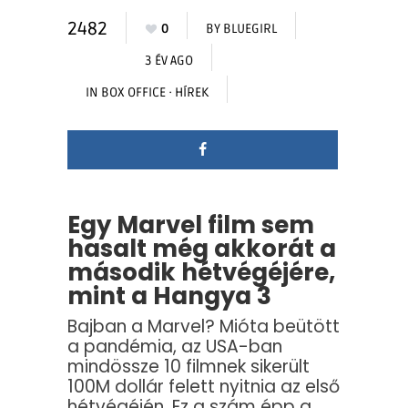
2482
0
BY
BLUEGIRL
3 ÉV AGO
IN
BOX OFFICE
·
HÍREK
Egy Marvel film sem
hasalt még akkorát a
második hétvégéjére,
mint a Hangya 3
Bajban a Marvel? Mióta beütött
a pandémia, az USA-ban
mindössze 10 filmnek sikerült
100M dollár felett nyitnia az első
hétvégéjén. Ez a szám épp a