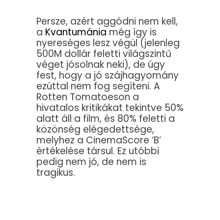
Persze, azért aggódni nem kell,
a
Kvantumánia
még így is
nyereséges lesz végül (jelenleg
500M dollár feletti világszintű
véget jósolnak neki), de úgy
fest, hogy a jó szájhagyomány
ezúttal nem fog segíteni. A
Rotten Tomatoeson a
hivatalos kritikákat tekintve 50%
alatt áll a film, és 80% feletti a
közönség elégedettsége,
melyhez a CinemaScore ‘B’
értékelése társul. Ez utóbbi
pedig nem jó, de nem is
tragikus.