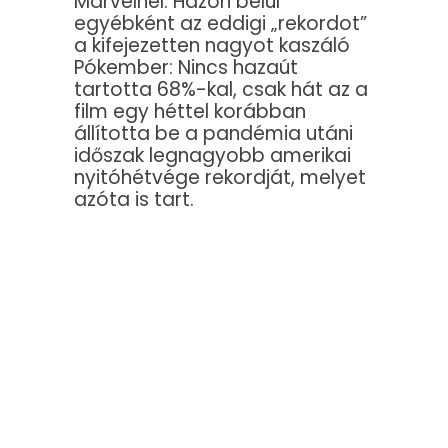
Marvelnél. Házon belül
egyébként az eddigi „rekordot”
a kifejezetten nagyot kaszáló
Pókember: Nincs hazaút
tartotta 68%-kal, csak hát az a
film egy héttel korábban
állította be a pandémia utáni
időszak legnagyobb amerikai
nyitóhétvége rekordját, melyet
azóta is tart.