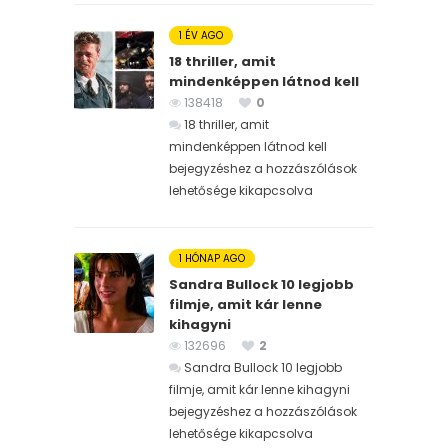
1 ÉV AGO
18 thriller, amit
mindenképpen látnod kell
138418
0
18 thriller, amit
mindenképpen látnod kell
bejegyzéshez
a hozzászólások
lehetősége kikapcsolva
1 HÓNAP AGO
Sandra Bullock 10 legjobb
filmje, amit kár lenne
kihagyni
132696
2
Sandra Bullock 10 legjobb
filmje, amit kár lenne kihagyni
bejegyzéshez
a hozzászólások
lehetősége kikapcsolva