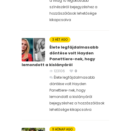
a világ 10 legokosabb
színészéről bejegyzéshez
a
hozzászólások lehetősége
kikapcsolva
3 HÉT AGO
Élete legfájdalmasabb
döntése volt Hayden
Panettiere-nek, hogy
lemondott a kislányáról
123106
0
Élete legfájdalmasabb
döntése volt Hayden
Panettiere-nek, hogy
lemondott a kislányáról
bejegyzéshez
a hozzászólások
lehetősége kikapcsolva
11 HÓNAP AGO