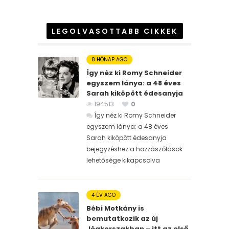
LEGOLVASOTTABB CIKKEK
8 HÓNAP AGO
Így néz ki Romy Schneider
egyszem lánya: a 48 éves
Sarah kiköpött édesanyja
194513
0
Így néz ki Romy Schneider
egyszem lánya: a 48 éves
Sarah kiköpött édesanyja
bejegyzéshez
a hozzászólások
lehetősége kikapcsolva
4 ÉV AGO
Bébi Motkány is
bemutatkozik az új
Jégkorszakban – itt az első