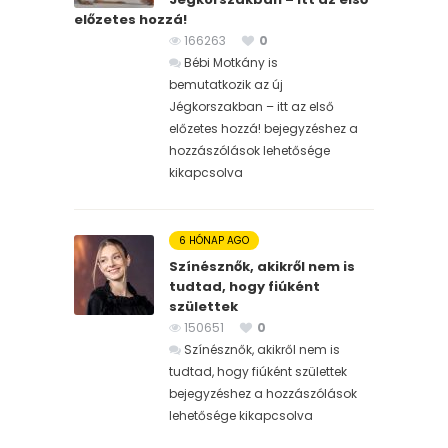
előzetes hozzá!
166263
0
Bébi Motkány is
bemutatkozik az új
Jégkorszakban – itt az első
előzetes hozzá! bejegyzéshez
a
hozzászólások lehetősége
kikapcsolva
6 HÓNAP AGO
Színésznők, akikről nem is
tudtad, hogy fiúként
születtek
150651
0
Színésznők, akikről nem is
tudtad, hogy fiúként születtek
bejegyzéshez
a hozzászólások
lehetősége kikapcsolva