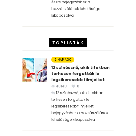
észre bejegyzéshez
a
hozzászólások lehetősége
kikapcsolva
TOPLISTÁK
2 NAP AGO
12 színésznő, akik titokban
terhesen forgatták le
legsikeresebb filmjeiket
40148
0
12 színésznő, akik titokban
terhesen forgatták le
legsikeresebb filmjeiket
bejegyzéshez
a hozzászólások
lehetősége kikapcsolva