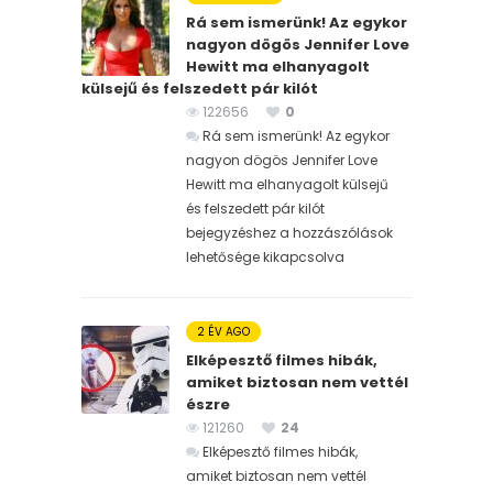
Rá sem ismerünk! Az egykor
nagyon dögös Jennifer Love
Hewitt ma elhanyagolt
külsejű és felszedett pár kilót
122656
0
Rá sem ismerünk! Az egykor
nagyon dögös Jennifer Love
Hewitt ma elhanyagolt külsejű
és felszedett pár kilót
bejegyzéshez
a hozzászólások
lehetősége kikapcsolva
2 ÉV AGO
Elképesztő filmes hibák,
amiket biztosan nem vettél
észre
121260
24
Elképesztő filmes hibák,
amiket biztosan nem vettél