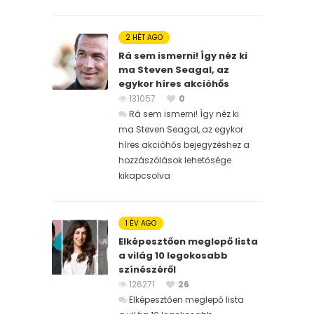
2 HÉT AGO
Rá sem ismerni! Így néz ki
ma Steven Seagal, az
egykor híres akcióhős
131057
0
Rá sem ismerni! Így néz ki
ma Steven Seagal, az egykor
híres akcióhős bejegyzéshez
a
hozzászólások lehetősége
kikapcsolva
1 ÉV AGO
Elképesztően meglepő lista
a világ 10 legokosabb
színészéről
126271
26
Elképesztően meglepő lista