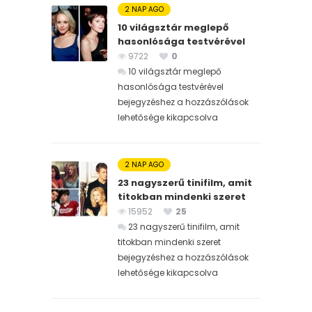
2 NAP AGO
10 világsztár meglepő
hasonlósága testvérével
9722
0
10 világsztár meglepő
hasonlósága testvérével
bejegyzéshez
a hozzászólások
lehetősége kikapcsolva
2 NAP AGO
23 nagyszerű tinifilm, amit
titokban mindenki szeret
15952
25
23 nagyszerű tinifilm, amit
titokban mindenki szeret
bejegyzéshez
a hozzászólások
lehetősége kikapcsolva