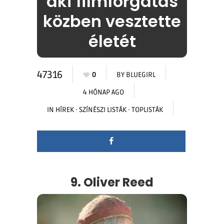
aki filmforgatás
közben vesztette
életét
47316
0
BY
BLUEGIRL
4 HÓNAP AGO
IN
HÍREK
·
SZÍNÉSZI LISTÁK
·
TOPLISTÁK
9. Oliver Reed