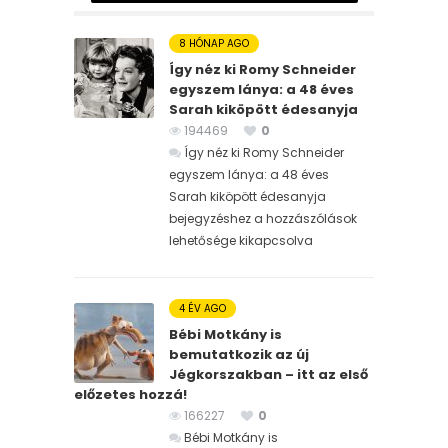
8 HÓNAP AGO
Így néz ki Romy Schneider
egyszem lánya: a 48 éves
Sarah kiköpött édesanyja
194469
0
Így néz ki Romy Schneider
egyszem lánya: a 48 éves
Sarah kiköpött édesanyja
bejegyzéshez
a hozzászólások
lehetősége kikapcsolva
4 ÉV AGO
Bébi Motkány is
bemutatkozik az új
Jégkorszakban – itt az első
előzetes hozzá!
166227
0
Bébi Motkány is