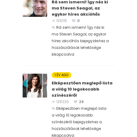
Rá sem ismerni! Így néz ki
ma Steven Seagal, az
egykor híres akcióhős
131015
0
Rá sem ismerni! Így néz ki
ma Steven Seagal, az egykor
híres akcióhős bejegyzéshez
a
hozzászólások lehetősége
kikapcsolva
1 ÉV AGO
Elképesztően meglepő lista
a világ 10 legokosabb
színészéről
126220
26
Elképesztően meglepő lista
a világ 10 legokosabb
színészéről bejegyzéshez
a
hozzászólások lehetősége
kikapcsolva