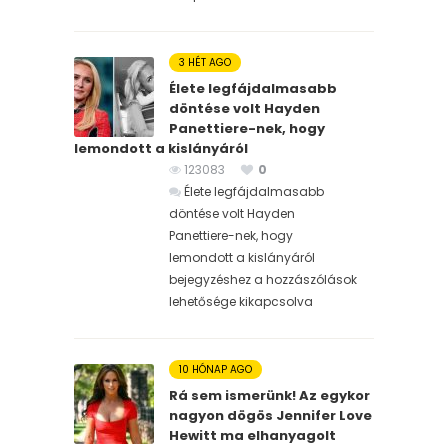
3 HÉT AGO
Élete legfájdalmasabb
döntése volt Hayden
Panettiere-nek, hogy
lemondott a kislányáról
123083
0
Élete legfájdalmasabb
döntése volt Hayden
Panettiere-nek, hogy
lemondott a kislányáról
bejegyzéshez
a hozzászólások
lehetősége kikapcsolva
10 HÓNAP AGO
Rá sem ismerünk! Az egykor
nagyon dögös Jennifer Love
Hewitt ma elhanyagolt