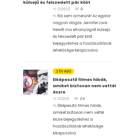
külsejű és felszedett pár kilót
122623
0
Rá sem ismerünk! Az egykor
nagyon dögös Jennifer Love
Hewitt ma elhanyagolt külsejű
és felszedett pár kilót
bejegyzéshez
a hozzászólások
lehetősége kikapcsolva
2 ÉV AGO
Elképesztő filmes hibák,
amiket biztosan nem vettél
észre
121205
24
Elképesztő filmes hibák,
amiket biztosan nem vettél
észre bejegyzéshez
a
hozzászólások lehetősége
kikapcsolva