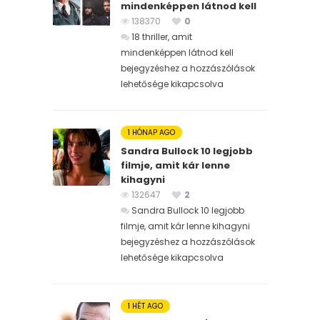
mindenképpen látnod kell
138370
0
18 thriller, amit
mindenképpen látnod kell
bejegyzéshez
a hozzászólások
lehetősége kikapcsolva
1 HÓNAP AGO
Sandra Bullock 10 legjobb
filmje, amit kár lenne
kihagyni
132647
2
Sandra Bullock 10 legjobb
filmje, amit kár lenne kihagyni
bejegyzéshez
a hozzászólások
lehetősége kikapcsolva
1 HÉT AGO