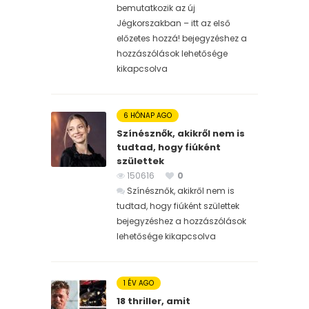
bemutatkozik az új
Jégkorszakban – itt az első
előzetes hozzá! bejegyzéshez
a
hozzászólások lehetősége
kikapcsolva
6 HÓNAP AGO
Színésznők, akikről nem is
tudtad, hogy fiúként
születtek
150616
0
Színésznők, akikről nem is
tudtad, hogy fiúként születtek
bejegyzéshez
a hozzászólások
lehetősége kikapcsolva
1 ÉV AGO
18 thriller, amit