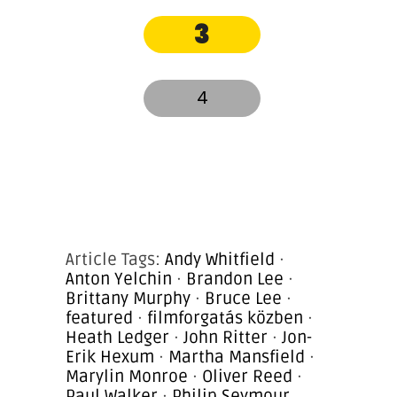
3
4
Article Tags:
Andy Whitfield
·
Anton Yelchin
·
Brandon Lee
·
Brittany Murphy
·
Bruce Lee
·
featured
·
filmforgatás közben
·
Heath Ledger
·
John Ritter
·
Jon-
Erik Hexum
·
Martha Mansfield
·
Marylin Monroe
·
Oliver Reed
·
Paul Walker
·
Philip Seymour