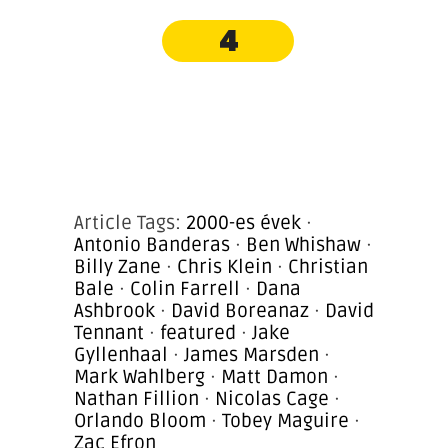
4
Article Tags:
2000-es évek
·
Antonio Banderas
·
Ben Whishaw
·
Billy Zane
·
Chris Klein
·
Christian
Bale
·
Colin Farrell
·
Dana
Ashbrook
·
David Boreanaz
·
David
Tennant
·
featured
·
Jake
Gyllenhaal
·
James Marsden
·
Mark Wahlberg
·
Matt Damon
·
Nathan Fillion
·
Nicolas Cage
·
Orlando Bloom
·
Tobey Maguire
·
Zac Efron