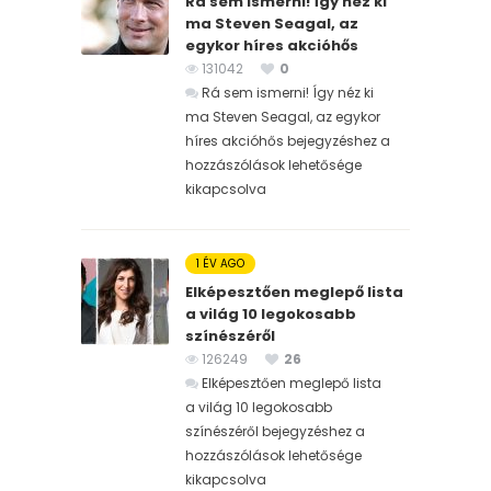
Rá sem ismerni! Így néz ki
ma Steven Seagal, az
egykor híres akcióhős
131042
0
Rá sem ismerni! Így néz ki
ma Steven Seagal, az egykor
híres akcióhős bejegyzéshez
a
hozzászólások lehetősége
kikapcsolva
1 ÉV AGO
Elképesztően meglepő lista
a világ 10 legokosabb
színészéről
126249
26
Elképesztően meglepő lista
a világ 10 legokosabb
színészéről bejegyzéshez
a
hozzászólások lehetősége
kikapcsolva