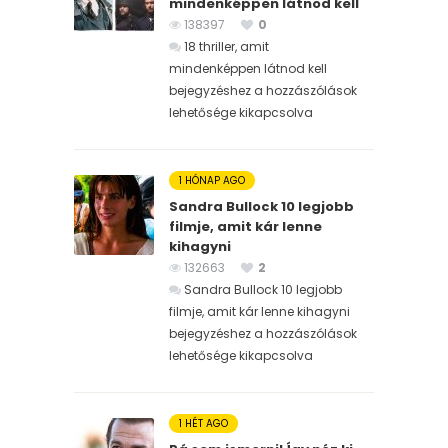
mindenképpen látnod kell
138397
0
18 thriller, amit
mindenképpen látnod kell
bejegyzéshez
a hozzászólások
lehetősége kikapcsolva
1 HÓNAP AGO
Sandra Bullock 10 legjobb
filmje, amit kár lenne
kihagyni
132663
2
Sandra Bullock 10 legjobb
filmje, amit kár lenne kihagyni
bejegyzéshez
a hozzászólások
lehetősége kikapcsolva
1 HÉT AGO