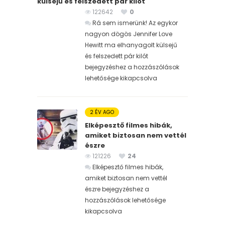
külsejű és felszedett pár kilót
122642
0
Rá sem ismerünk! Az egykor
nagyon dögös Jennifer Love
Hewitt ma elhanyagolt külsejű
és felszedett pár kilót
bejegyzéshez
a hozzászólások
lehetősége kikapcsolva
2 ÉV AGO
Elképesztő filmes hibák,
amiket biztosan nem vettél
észre
121226
24
Elképesztő filmes hibák,
amiket biztosan nem vettél
észre bejegyzéshez
a
hozzászólások lehetősége
kikapcsolva