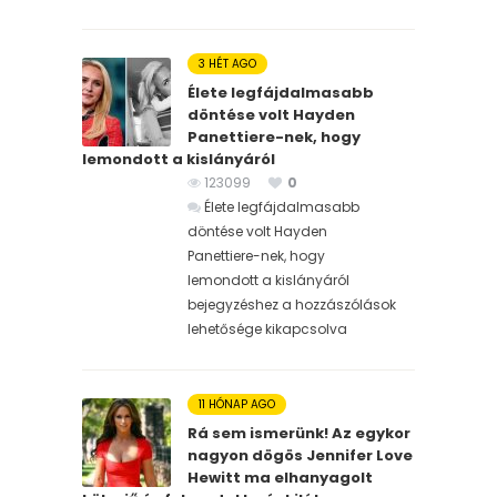
3 HÉT AGO
Élete legfájdalmasabb
döntése volt Hayden
Panettiere-nek, hogy
lemondott a kislányáról
123099
0
Élete legfájdalmasabb
döntése volt Hayden
Panettiere-nek, hogy
lemondott a kislányáról
bejegyzéshez
a hozzászólások
lehetősége kikapcsolva
11 HÓNAP AGO
Rá sem ismerünk! Az egykor
nagyon dögös Jennifer Love
Hewitt ma elhanyagolt