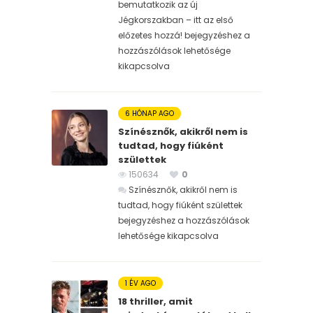
bemutatkozik az új
Jégkorszakban – itt az első
előzetes hozzá! bejegyzéshez
a
hozzászólások lehetősége
kikapcsolva
6 HÓNAP AGO
Színésznők, akikről nem is
tudtad, hogy fiúként
születtek
150634
0
Színésznők, akikről nem is
tudtad, hogy fiúként születtek
bejegyzéshez
a hozzászólások
lehetősége kikapcsolva
1 ÉV AGO
18 thriller, amit