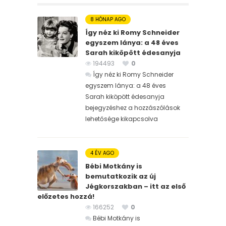
8 HÓNAP AGO
Így néz ki Romy Schneider
egyszem lánya: a 48 éves
Sarah kiköpött édesanyja
194493
0
Így néz ki Romy Schneider
egyszem lánya: a 48 éves
Sarah kiköpött édesanyja
bejegyzéshez
a hozzászólások
lehetősége kikapcsolva
4 ÉV AGO
Bébi Motkány is
bemutatkozik az új
Jégkorszakban – itt az első
előzetes hozzá!
166252
0
Bébi Motkány is