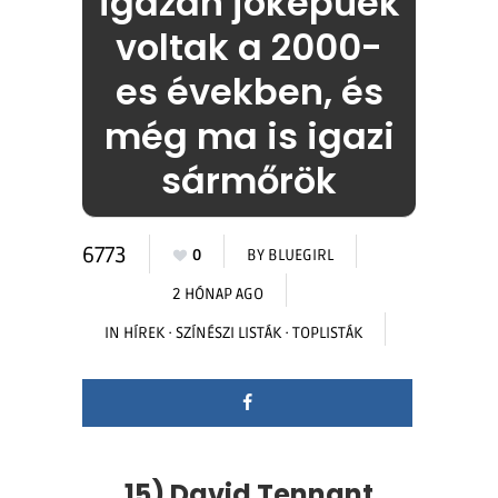
igazán jóképűek
voltak a 2000-
es években, és
még ma is igazi
sármőrök
6773
0
BY
BLUEGIRL
2 HÓNAP AGO
IN
HÍREK
·
SZÍNÉSZI LISTÁK
·
TOPLISTÁK
15) David Tennant