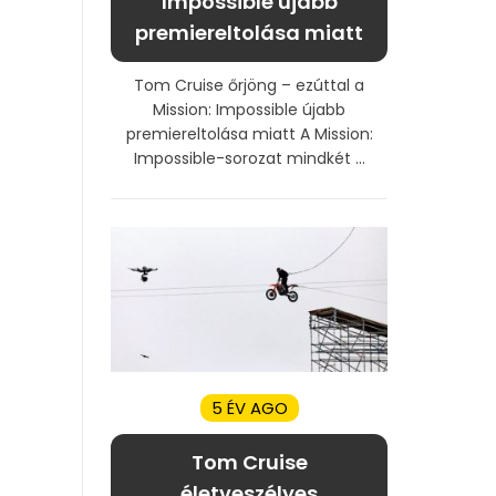
Impossible újabb
premiereltolása miatt
Tom Cruise őrjöng – ezúttal a
Mission: Impossible újabb
premiereltolása miatt A Mission:
Impossible-sorozat mindkét ...
5 ÉV AGO
Tom Cruise
életveszélyes