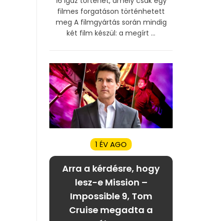
16 igaz történet, amely csak egy
filmes forgatáson történhetett
meg A filmgyártás során mindig
két film készül: a megírt ...
1 ÉV AGO
Arra a kérdésre, hogy
lesz-e Mission –
Impossible 9, Tom
Cruise megadta a