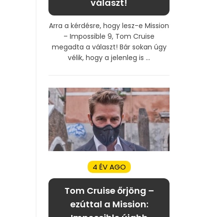
választ!
Arra a kérdésre, hogy lesz-e Mission
– Impossible 9, Tom Cruise
megadta a választ! Bár sokan úgy
vélik, hogy a jelenleg is ...
4 ÉV AGO
Tom Cruise őrjöng –
ezúttal a Mission: