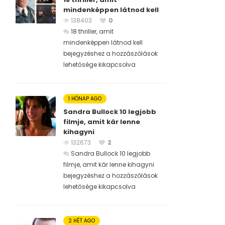
mindenképpen látnod kell
138403
0
18 thriller, amit
mindenképpen látnod kell
bejegyzéshez
a hozzászólások
lehetősége kikapcsolva
1 HÓNAP AGO
Sandra Bullock 10 legjobb
filmje, amit kár lenne
kihagyni
132673
2
Sandra Bullock 10 legjobb
filmje, amit kár lenne kihagyni
bejegyzéshez
a hozzászólások
lehetősége kikapcsolva
2 HÉT AGO