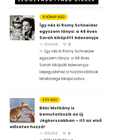
8 HÓNAP AGO
Így néz ki Romy Schneider
egyszem lánya: a 48 éves
Sarah kiköpött édesanyja
194498
0
Így néz ki Romy Schneider
egyszem lánya: a 48 éves
Sarah kiköpött édesanyja
bejegyzéshez
a hozzászólások
lehetősége kikapcsolva
4 ÉV AGO
Bébi Motkány is
bemutatkozik az új
Jégkorszakban – itt az első
előzetes hozzá!
166254
0