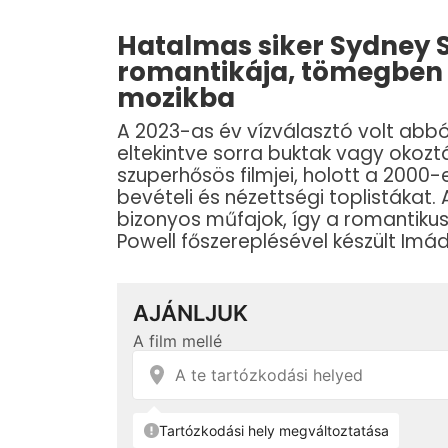
Hatalmas siker Sydney 
romantikája, tömegben 
mozikba
A 2023-as év vízválasztó volt abbó
eltekintve sorra buktak vagy okoz
szuperhősös filmjei, holott a 2000-
bevételi és nézettségi toplistákat
bizonyos műfajok, így a romantiku
Powell főszereplésével készült Imádl