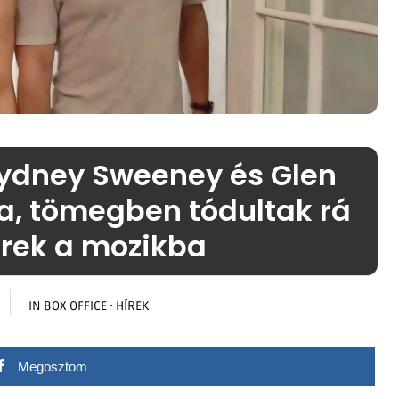
Sydney Sweeney és Glen
a, tömegben tódultak rá
rek a mozikba
IN
BOX OFFICE
·
HÍREK
Megosztom