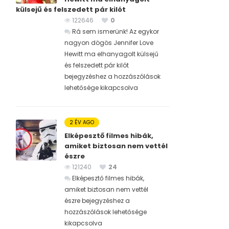
külsejű és felszedett pár kilót
122646
0
Rá sem ismerünk! Az egykor
nagyon dögös Jennifer Love
Hewitt ma elhanyagolt külsejű
és felszedett pár kilót
bejegyzéshez
a hozzászólások
lehetősége kikapcsolva
2 ÉV AGO
Elképesztő filmes hibák,
amiket biztosan nem vettél
észre
121240
24
Elképesztő filmes hibák,
amiket biztosan nem vettél
észre bejegyzéshez
a
hozzászólások lehetősége
kikapcsolva