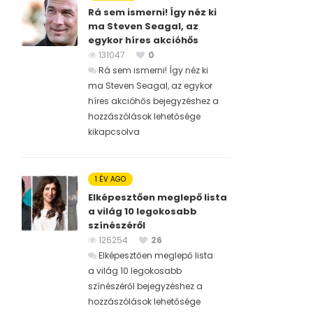
Rá sem ismerni! Így néz ki
ma Steven Seagal, az
egykor híres akcióhős
131047
0
Rá sem ismerni! Így néz ki
ma Steven Seagal, az egykor
híres akcióhős bejegyzéshez
a
hozzászólások lehetősége
kikapcsolva
1 ÉV AGO
Elképesztően meglepő lista
a világ 10 legokosabb
színészéről
126254
26
Elképesztően meglepő lista
a világ 10 legokosabb
színészéről bejegyzéshez
a
hozzászólások lehetősége