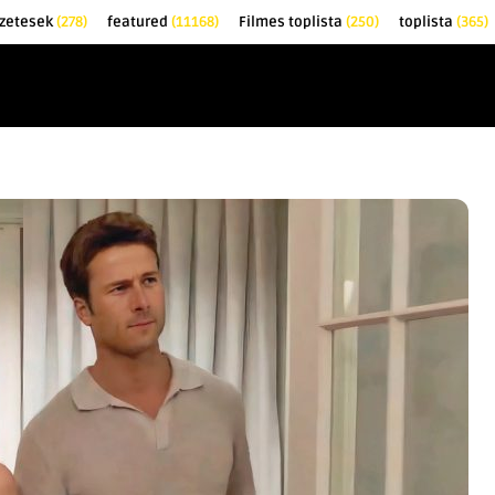
zetesek
(278)
featured
(11168)
Filmes toplista
(250)
toplista
(365)
EK
KRITIKÁK
TOPLISTÁK
FILMAJÁNLÓ