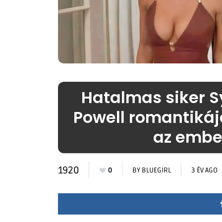
Hatalmas siker 
Powell romantikáj
az embe
1920
0
BY
BLUEGIRL
3 ÉV AGO