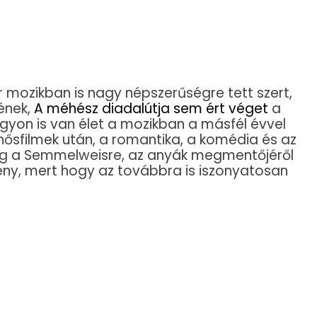
 mozikban is nagy népszerűségre tett szert,
jének,
A méhész diadalútja sem ért véget
a
gyon is van élet a mozikban a másfél évvel
rhősfilmek után, a romantika, a komédia és az
meg a Semmelweisre, az anyák megmentőjéről
ény, mert hogy az továbbra is iszonyatosan