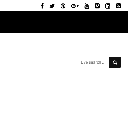
ELŐZETESEK
MOZIBEMUTATÓK
RÓLUNK