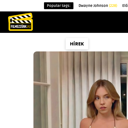
Popular tags:
Dwayne Johnson
(228)
Elő
KEZDŐOLDAL
HÍREK
ÉRDEKESSÉG