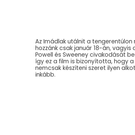
Az Imádlak utálnit a tengerentúl
hozzánk csak január 18-án, vagyis
Powell és Sweeney civakodását bem
így ez a film is bizonyította, hog
nemcsak készíteni szeret ilyen alko
inkább.