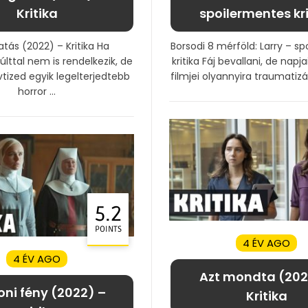
Kritika
spoilermentes kri
atás (2022) – Kritika Ha
Borsodi 8 mérföld: Larry – s
ttal nem is rendelkezik, de
kritika Fáj bevallani, de nap
vtized egyik legelterjedtebb
filmjei olyannyira traumatizál
horror ...
5.2
POINTS
4 ÉV AGO
4 ÉV AGO
Azt mondta (202
ni fény (2022) –
Kritika