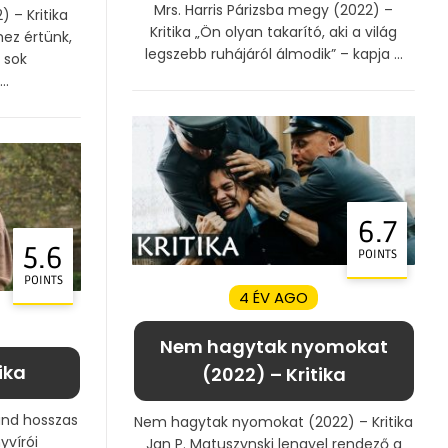
Mrs. Harris Párizsba megy (2022) –
 – Kritika
Kritika „Ön olyan takarító, aki a világ
ez értünk,
legszebb ruhájáról álmodik” – kapja ...
 sok
..
6.7
5.6
POINTS
POINTS
4 ÉV AGO
Nem hagytak nyomokat
ika
(2022) – Kritika
land hosszas
Nem hagytak nyomokat (2022) – Kritika
yvírói
Jan P. Matuszynski lengyel rendező a