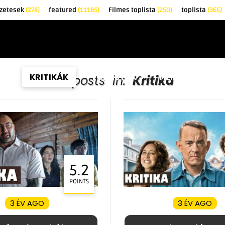
zetesek
(278)
featured
(11185)
Filmes toplista
(250)
toplista
(365)
EK
KRITIKÁK
TOPLISTÁK
FILMAJÁNLÓ
All posts in:
Kritika
5.2
POINTS
3 ÉV AGO
3 ÉV AGO