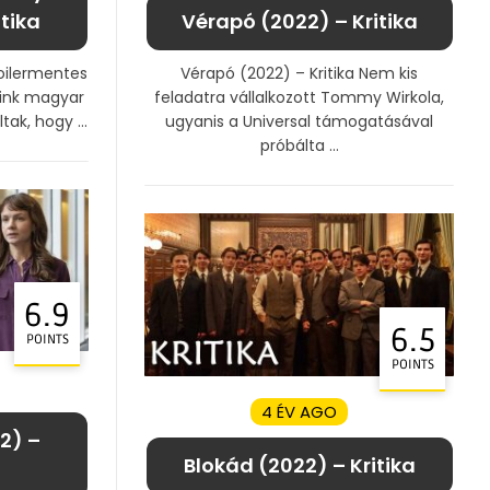
tika
Vérapó (2022) – Kritika
poilermentes
Vérapó (2022) – Kritika Nem kis
jaink magyar
feladatra vállalkozott Tommy Wirkola,
tak, hogy ...
ugyanis a Universal támogatásával
próbálta ...
6.9
6.5
POINTS
POINTS
4 ÉV AGO
2) –
Blokád (2022) – Kritika