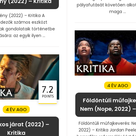
y (2022) – Kritika
pályafutását követően alkot
maga ...
ny (2022) – Kritika A
ndezők számos eszközt
ak gondolataik történetbe
ására: az egyik ilyen ...
4 ÉV AGO
7.2
POINTS
Földöntúli műfajke
Nem (Nope, 2022) – 
4 ÉV AGO
Földöntúli műfajkeverés: 
kos járat (2022) –
2022) – Kritika Jordan Peel
Kritika