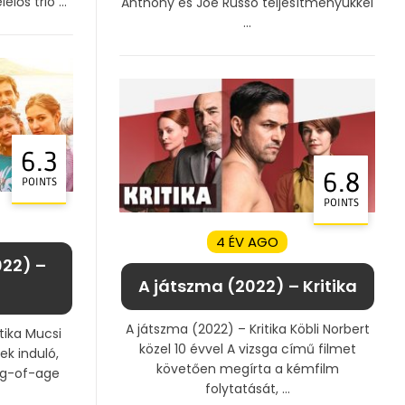
lős trió ...
Anthony és Joe Russo teljesítményükkel
...
6.3
6.8
POINTS
POINTS
4 ÉV AGO
022) –
A játszma (2022) – Kritika
A játszma (2022) – Kritika Köbli Norbert
tika Mucsi
közel 10 évvel A vizsga című filmet
ek induló,
követően megírta a kémfilm
ng-of-age
folytatását, ...