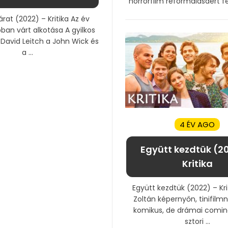
horrorfilm reformálásáért fele
járat (2022) – Kritika Az év
bban várt alkotása A gyilkos
n David Leitch a John Wick és
a ...
4 ÉV AGO
Együtt kezdtük (2
Kritika
Együtt kezdtük (2022) – Kri
Zoltán képernyőn, tinifilmn
komikus, de drámai comi
sztori ...