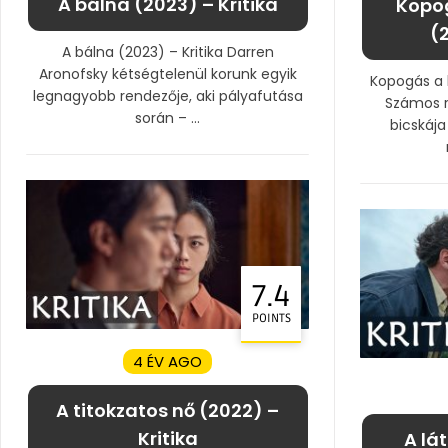
A bálna (2023) – Kritika
Kopo
(2
A bálna (2023) – Kritika Darren
Aronofsky kétségtelenül korunk egyik
Kopogás a 
legnagyobb rendezője, aki pályafutása
Számos r
során – ...
bicskája
7.4
POINTS
4 ÉV AGO
A titokzatos nő (2022) –
Kritika
A lá