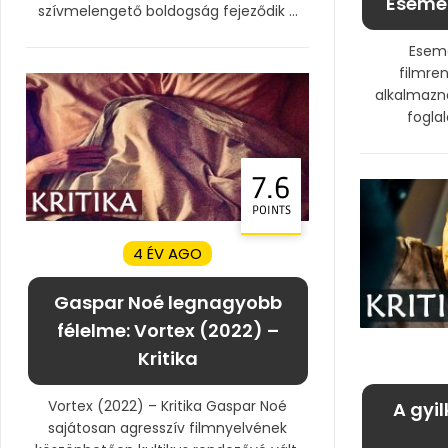
Esemén
szívmelengető boldogság fejeződik ...
Esemé
filmre
alkalmazn
foglal
7.6
POINTS
4 ÉV AGO
Gaspar Noé legnagyobb
félelme: Vortex (2022) –
Kritika
Vortex (2022) – Kritika Gaspar Noé
A gyil
sajátosan agresszív filmnyelvének