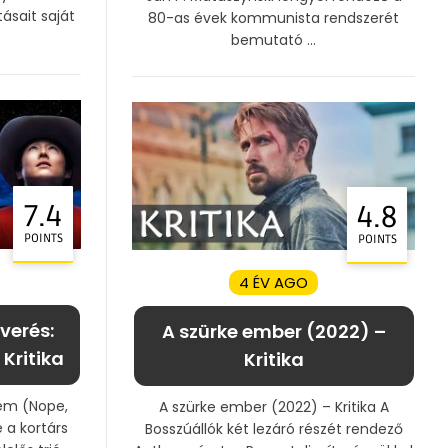
ásait saját
80-as évek kommunista rendszerét
bemutató ...
7.4
4.8
POINTS
POINTS
4 ÉV AGO
verés:
A szürke ember (2022) –
Kritika
Kritika
Nem (Nope,
A szürke ember (2022) – Kritika A
e a kortárs
Bosszúállók két lezáró részét rendező