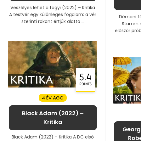
Veszélyes lehet a fagyi (2022) – Kritika
A testvér egy különleges fogalom: a vér
Démoni fé
szerinti rokont értjük alatta ...
Stamm n
először pró
5.4
POINTS
4 ÉV AGO
Black Adam (2022) –
Kritika
George
Black Adam (2022) – Kritika A DC első
Robe