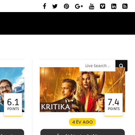
ELŐZETESEK
MOZIBEMUTATÓK
RÓLUNK
6.1
7.4
POINTS
POINTS
4 ÉV AGO