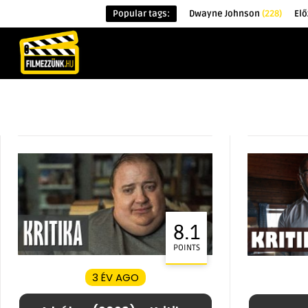
Popular tags:
Dwayne Johnson
(228)
Elő
KEZDŐOLDAL
HÍREK
ÉRDEKESSÉG
8.1
POINTS
3 ÉV AGO