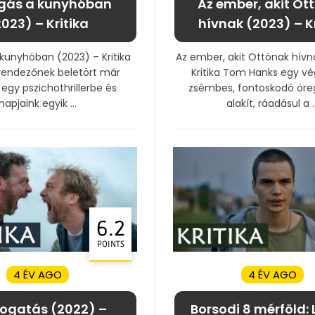
gás a kunyhóban
Az ember, akit Ot
023) – Kritika
hívnak (2023) – Kr
kunyhóban (2023) – Kritika
Az ember, akit Ottónak hívn
endezőnek beletört már
Kritika Tom Hanks egy vé
 egy pszichothrillerbe és
zsémbes, fontoskodó ör
napjaink egyik ...
alakít, ráadásul a ..
6.2
POINTS
4 ÉV AGO
4 ÉV AGO
togatás (2022) –
Borsodi 8 mérföld: 