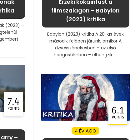
tónak
Érzéki kokainfüst a
itika
filmszalagon – Babylon
(2023) kritika
ak (2023) –
gtelenül
Babylon (2023) kritika A 20-as évek
egembert
második felében járunk, amikor A
.
dzsesszénekesben – az első
hangosfilmben – elhangzik: ...
7.4
6.1
POINTS
POINTS
4 ÉV AGO
Larry –