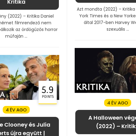
Kritika
Azt mondta (2022) – Kritik
York Times és a New Yorke
ny (2022) – Kritika Daniel
által 2017-ben Harvey W
émet filmrendező nem
szexuális ...
bálkozik az ördögűzős horror
műfaján ...
5.9
POINTS
4 ÉV AGO
4 ÉV AGO
A Halloween vége
 Clooney és Julia
(2022) – Kriti
rts újra együtt |