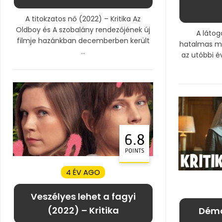
A titokzatos nő (2022) – Kritika Az
Oldboy és A szobalány rendezőjének új
A látog
filmje hazánkban decemberben került
hatalmas múl
...
az utóbbi é
6.8
POINTS
4 ÉV AGO
Veszélyes lehet a fagyi
(2022) – Kritika
Démo