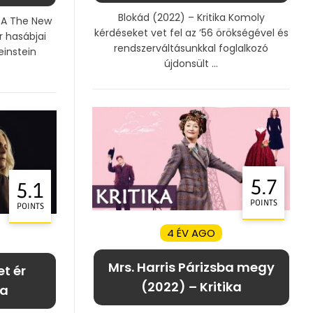
Blokád (2022) – Kritika Komoly
a A The New
kérdéseket vet fel az ’56 örökségével és
r hasábjai
rendszerváltásunkkal foglalkozó
einstein
újdonsült ...
5.7
5.1
POINTS
POINTS
4 ÉV AGO
Mrs. Harris Párizsba megy
t ér
(2022) – Kritika
ka