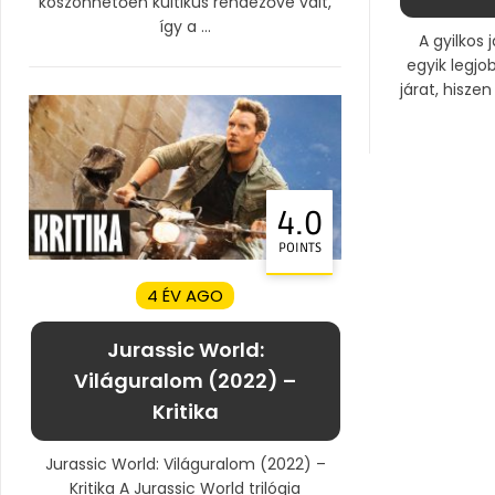
köszönhetően kultikus rendezővé vált,
így a ...
A gyilkos 
egyik legjo
járat, hisze
4.0
POINTS
4 ÉV AGO
Jurassic World:
Világuralom (2022) –
Kritika
Jurassic World: Világuralom (2022) –
Kritika A Jurassic World trilógia