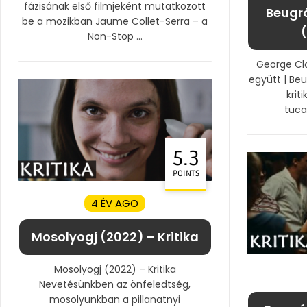
fázisának első filmjeként mutatkozott
Beugr
be a mozikban Jaume Collet-Serra – a
(
Non-Stop ...
George Clo
együtt | Be
krit
tuca
5.3
POINTS
4 ÉV AGO
Mosolyogj (2022) – Kritika
Mosolyogj (2022) – Kritika
Nevetésünkben az önfeledtség,
mosolyunkban a pillanatnyi