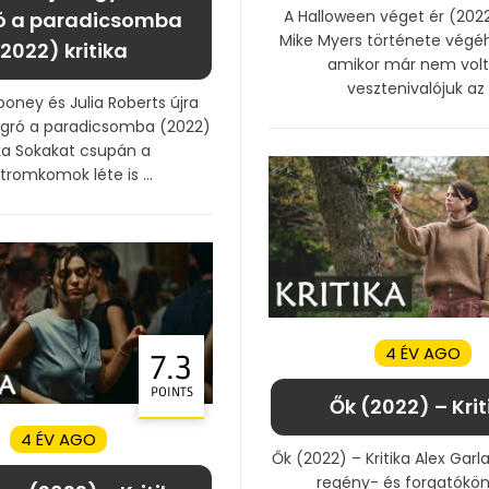
A Halloween véget ér (2022)
ó a paradicsomba
Mike Myers története végéh
2022) kritika
amikor már nem volt
vesztenivalójuk az .
oney és Julia Roberts újra
ugró a paradicsomba (2022)
ika Sokakat csupán a
tromkomok léte is ...
4 ÉV AGO
7.3
POINTS
Ők (2022) – Krit
4 ÉV AGO
Ők (2022) – Kritika Alex Gar
regény- és forgatókön