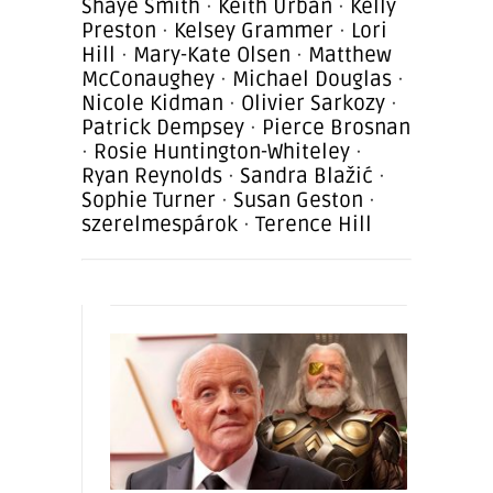
Shaye Smith
·
Keith Urban
·
Kelly
Preston
·
Kelsey Grammer
·
Lori
Hill
·
Mary-Kate Olsen
·
Matthew
McConaughey
·
Michael Douglas
·
Nicole Kidman
·
Olivier Sarkozy
·
Patrick Dempsey
·
Pierce Brosnan
·
Rosie Huntington-Whiteley
·
Ryan Reynolds
·
Sandra Blažić
·
Sophie Turner
·
Susan Geston
·
szerelmespárok
·
Terence Hill