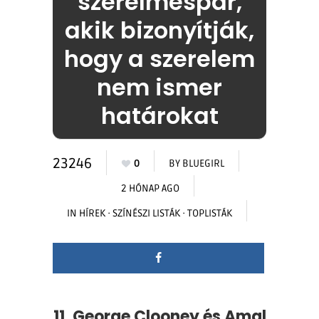
szerelmespár,
akik bizonyítják,
hogy a szerelem
nem ismer
határokat
23246
0
BY
BLUEGIRL
2 HÓNAP AGO
IN
HÍREK
·
SZÍNÉSZI LISTÁK
·
TOPLISTÁK
11. George Clooney és Amal