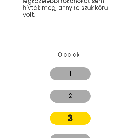
legközelebbi rokonokat sem
hívták meg, annyira szűk körű
volt.
Oldalak:
1
2
3