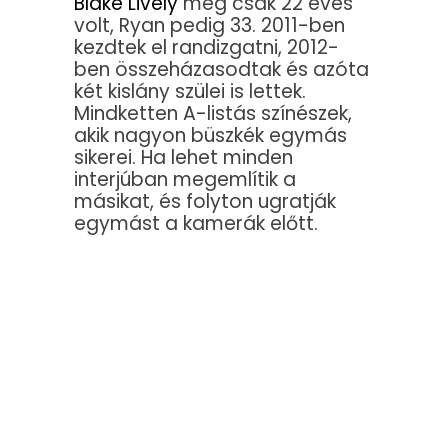
Blake Lively
még csak 22 éves
volt, Ryan pedig 33. 2011-ben
kezdtek el randizgatni, 2012-
ben összeházasodtak és azóta
két kislány szülei is lettek.
Mindketten A-listás színészek,
akik nagyon büszkék egymás
sikerei. Ha lehet minden
interjúban megemlítik a
másikat, és folyton ugratják
egymást a kamerák előtt.