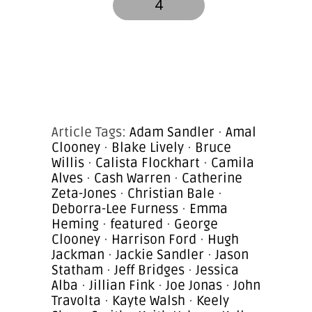
4
Article Tags:
Adam Sandler
·
Amal
Clooney
·
Blake Lively
·
Bruce
Willis
·
Calista Flockhart
·
Camila
Alves
·
Cash Warren
·
Catherine
Zeta-Jones
·
Christian Bale
·
Deborra-Lee Furness
·
Emma
Heming
·
featured
·
George
Clooney
·
Harrison Ford
·
Hugh
Jackman
·
Jackie Sandler
·
Jason
Statham
·
Jeff Bridges
·
Jessica
Alba
·
Jillian Fink
·
Joe Jonas
·
John
Travolta
·
Kayte Walsh
·
Keely