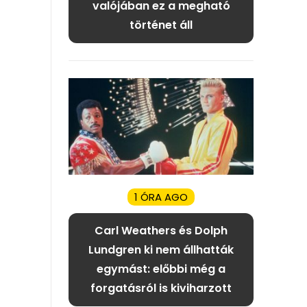
valójában ez a megható
történet áll
1 ÓRA AGO
Carl Weathers és Dolph
Lundgren ki nem állhatták
egymást: előbbi még a
forgatásról is kiviharzott