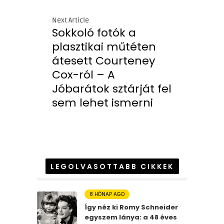
Next Article
Sokkoló fotók a
plasztikai műtéten
átesett Courteney
Cox-ról – A
Jóbarátok sztárját fel
sem lehet ismerni
LEGOLVASOTTABB CIKKEK
8 HÓNAP AGO
Így néz ki Romy Schneider
egyszem lánya: a 48 éves