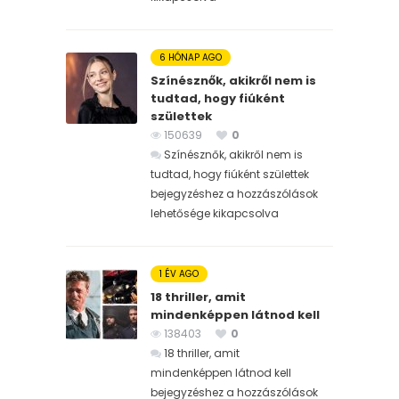
6 HÓNAP AGO
Színésznők, akikről nem is
tudtad, hogy fiúként
születtek
150639
0
Színésznők, akikről nem is
tudtad, hogy fiúként születtek
bejegyzéshez
a hozzászólások
lehetősége kikapcsolva
1 ÉV AGO
18 thriller, amit
mindenképpen látnod kell
138403
0
18 thriller, amit
mindenképpen látnod kell
bejegyzéshez
a hozzászólások