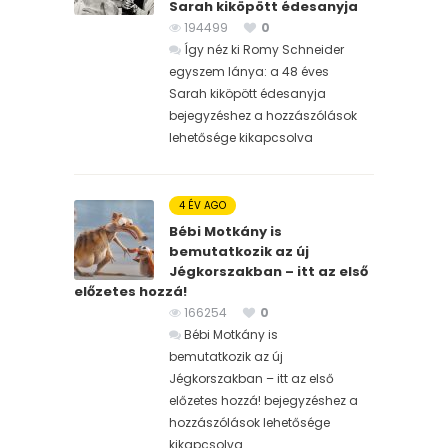
Sarah kiköpött édesanyja
194499
0
Így néz ki Romy Schneider
egyszem lánya: a 48 éves
Sarah kiköpött édesanyja
bejegyzéshez
a hozzászólások
lehetősége kikapcsolva
4 ÉV AGO
Bébi Motkány is
bemutatkozik az új
Jégkorszakban – itt az első
előzetes hozzá!
166254
0
Bébi Motkány is
bemutatkozik az új
Jégkorszakban – itt az első
előzetes hozzá! bejegyzéshez
a
hozzászólások lehetősége
kikapcsolva