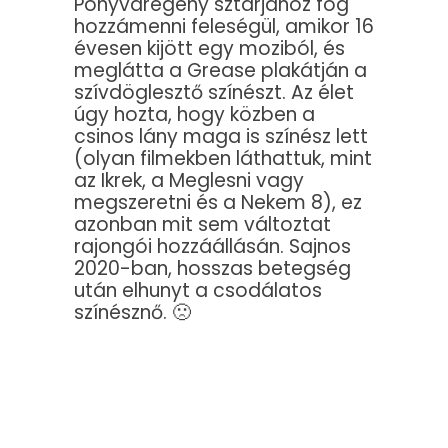
Ponyvaregény sztárjához fog
hozzámenni feleségül, amikor 16
évesen kijött egy moziból, és
meglátta a Grease plakátján a
szívdöglesztő színészt. Az élet
úgy hozta, hogy közben a
csinos lány maga is színész lett
(olyan filmekben láthattuk, mint
az Ikrek, a Meglesni vagy
megszeretni és a Nekem 8), ez
azonban mit sem változtat
rajongói hozzáállásán. Sajnos
2020-ban, hosszas betegség
után elhunyt a csodálatos
színésznő. 🙁