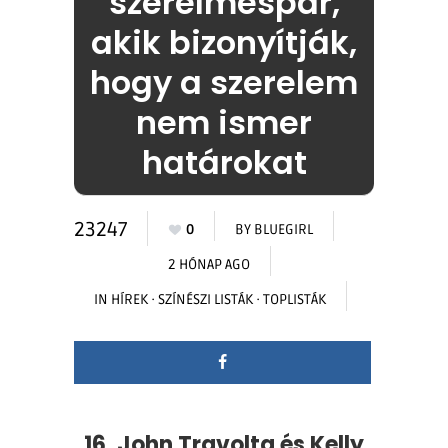
szerelmespár,
akik bizonyítják,
hogy a szerelem
nem ismer
határokat
23247
0
BY
BLUEGIRL
2 HÓNAP AGO
IN
HÍREK
·
SZÍNÉSZI LISTÁK
·
TOPLISTÁK
16. John Travolta és Kelly