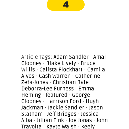
4
Article Tags:
Adam Sandler
·
Amal
Clooney
·
Blake Lively
·
Bruce
Willis
·
Calista Flockhart
·
Camila
Alves
·
Cash Warren
·
Catherine
Zeta-Jones
·
Christian Bale
·
Deborra-Lee Furness
·
Emma
Heming
·
featured
·
George
Clooney
·
Harrison Ford
·
Hugh
Jackman
·
Jackie Sandler
·
Jason
Statham
·
Jeff Bridges
·
Jessica
Alba
·
Jillian Fink
·
Joe Jonas
·
John
Travolta
·
Kayte Walsh
·
Keely