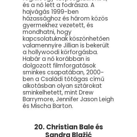
és a nő lett a fodrásza. A
hajvágás 1999-ben
házassághoz és három közös
gyermekhez vezetett, és
mondhatni, hogy
kapcsolatuknak köszönhetően
valamennyire Jillian is bekerült
a hollywoodi körforgásba.
Habár a nő korábban is
dolgozott filmforgatások
sminkes csapatában, 2000-
ben a Családi tótágas című
alkotásban olyan sztárokat
sminkelhetett, mint Drew
Barrymore, Jennifer Jason Leigh
és Mischa Barton.
20. Christian Bale és
Sandra Blažić