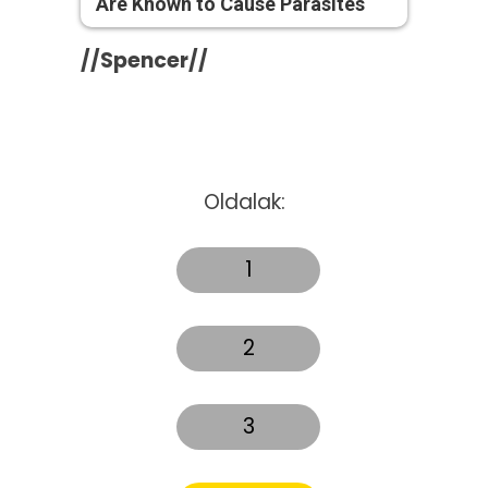
Are Known to Cause Parasites
//Spencer//
Oldalak:
1
2
3