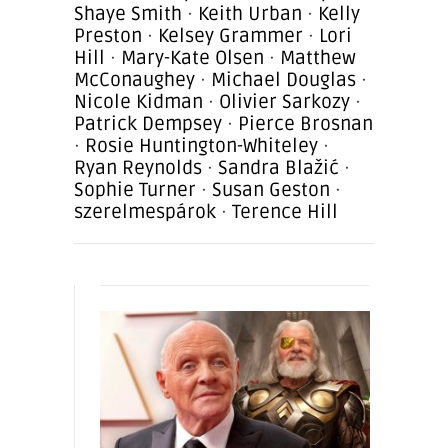
Shaye Smith
·
Keith Urban
·
Kelly
Preston
·
Kelsey Grammer
·
Lori
Hill
·
Mary-Kate Olsen
·
Matthew
McConaughey
·
Michael Douglas
·
Nicole Kidman
·
Olivier Sarkozy
·
Patrick Dempsey
·
Pierce Brosnan
·
Rosie Huntington-Whiteley
·
Ryan Reynolds
·
Sandra Blažić
·
Sophie Turner
·
Susan Geston
·
szerelmespárok
·
Terence Hill