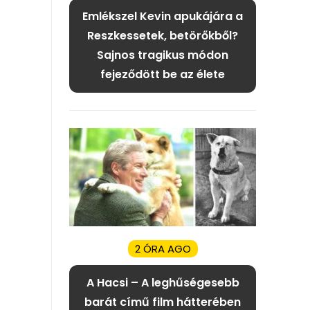
Emlékszel Kevin apukájára a
Reszkessetek, betörőkből?
Sajnos tragikus módon
fejeződött be az élete
2 ÓRA AGO
A Hacsi – A leghűségesebb
barát című film hátterében