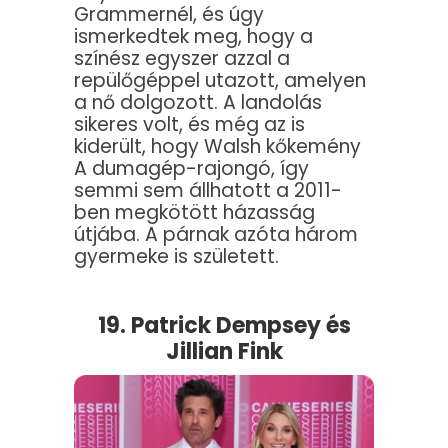
Grammernél, és úgy
ismerkedtek meg, hogy a
színész egyszer azzal a
repülőgéppel utazott, amelyen
a nő dolgozott. A landolás
sikeres volt, és még az is
kiderült, hogy Walsh kőkemény
A dumagép-rajongó, így
semmi sem állhatott a 2011-
ben megkötött házasság
útjába. A párnak azóta három
gyermeke is született.
19. Patrick Dempsey és
Jillian Fink