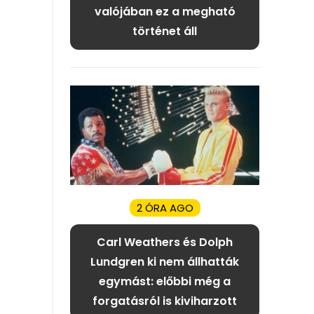
valójában ez a megható
történet áll
2 ÓRA AGO
Carl Weathers és Dolph
Lundgren ki nem állhatták
egymást: előbbi még a
forgatásról is kiviharzott