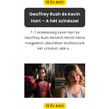
10 ÉV AGO
Geoffrey Rush és Kevin
Hart – A hét színészei
7-7 érdekesség Kevin Hart és
Geoffrey Rush életéről Hétről-hétre
megjelenő cikkünkben kiválasztunk
két színészt, akik a ...
10 ÉV AGO