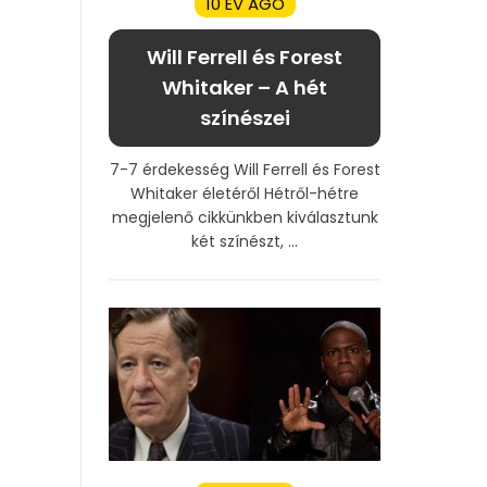
10 ÉV AGO
Will Ferrell és Forest
Whitaker – A hét
színészei
7-7 érdekesség Will Ferrell és Forest
Whitaker életéről Hétről-hétre
megjelenő cikkünkben kiválasztunk
két színészt, ...