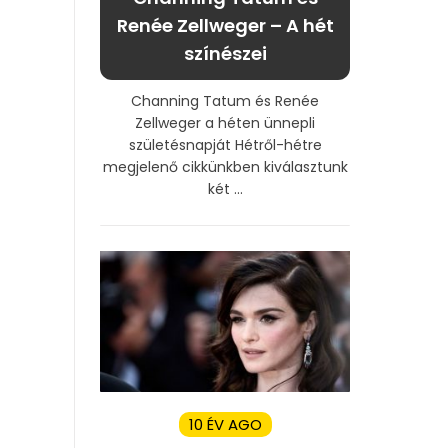
Renée Zellweger – A hét
színészei
Channing Tatum és Renée
Zellweger a héten ünnepli
születésnapját Hétről-hétre
megjelenő cikkünkben kiválasztunk
két ...
10 ÉV AGO