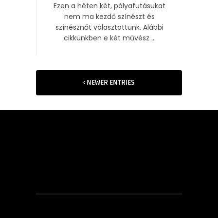
Ezen a héten két, pályafutásukat
nem ma kezdő színészt és
színésznőt választottunk. Alábbi
cikkünkben e két művész ...
‹ NEWER ENTRIES