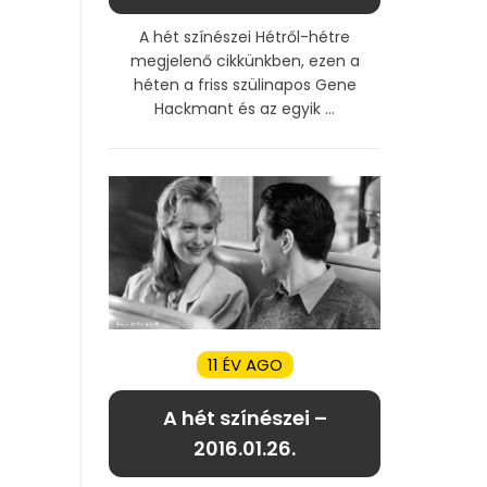
A hét színészei Hétről-hétre
megjelenő cikkünkben, ezen a
héten a friss szülinapos Gene
Hackmant és az egyik ...
11 ÉV AGO
A hét színészei –
2016.01.26.