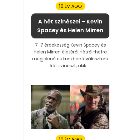
10 ÉV AGO
A hét színészei – Kevin
Spacey és Helen Mirren
7-7 érdekesség Kevin Spacey és
Helen Mirren életéről Hétről-hétre
megjelenő cikkünkben kiválasztunk
két színészt, akik ...
10 ÉV AGO