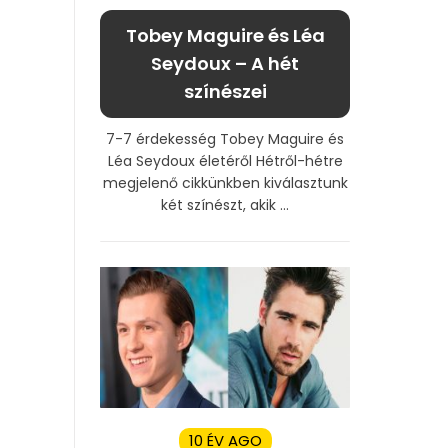
Tobey Maguire és Léa
Seydoux – A hét
színészei
7-7 érdekesség Tobey Maguire és
Léa Seydoux életéről Hétről-hétre
megjelenő cikkünkben kiválasztunk
két színészt, akik ...
10 ÉV AGO