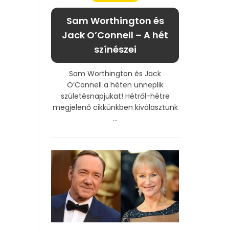
Sam Worthington és
Jack O’Connell – A hét
színészei
Sam Worthington és Jack
O’Connell a héten ünneplik
születésnapjukat! Hétről-hétre
megjelenő cikkünkben kiválasztunk
...