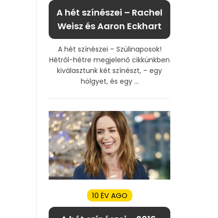
A hét színészei – Rachel
Weisz és Aaron Eckhart
A hét színészei – Szülinaposok!
Hétről-hétre megjelenő cikkünkben
kiválasztunk két színészt, – egy
hölgyet, és egy ...
10 ÉV AGO