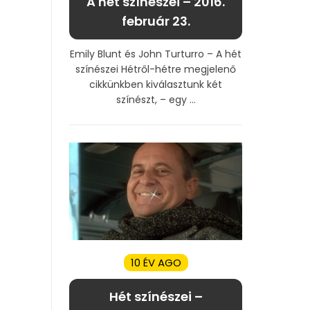
A hét színészei – 2016.
február 23.
Emily Blunt és John Turturro – A hét
színészei Hétről-hétre megjelenő
cikkünkben kiválasztunk két
színészt, – egy ...
10 ÉV AGO
Hét színészei –